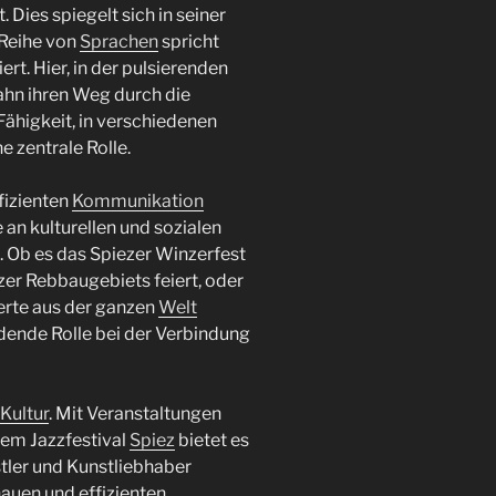
 Dies spiegelt sich in seiner
 Reihe von
Sprachen
spricht
ert. Hier, in der pulsierenden
ahn ihren Weg durch die
Fähigkeit, in verschiedenen
 zentrale Rolle.
fizienten
Kommunikation
e an kulturellen und sozialen
. Ob es das Spiezer Winzerfest
ezer Rebbaugebiets feiert, oder
erte aus der ganzen
Welt
idende Rolle bei der Verbindung
Kultur
. Mit Veranstaltungen
em Jazzfestival
Spiez
bietet es
stler und Kunstliebhaber
auen und effizienten