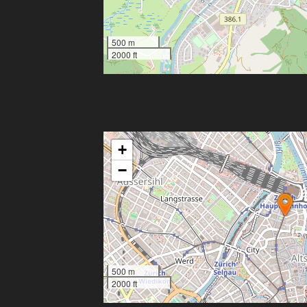
500 m
2000 ft
+
−
500 m
2000 ft