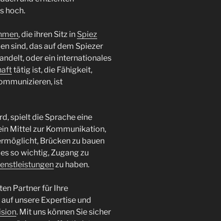
s hoch.
hmen
, die ihren Sitz in
Spiez
en sind, das auf dem Spiezer
elt, oder ein internationales
aft
tätig ist, die Fähigkeit,
ommunizieren, ist
rd, spielt die Sprache eine
 ein Mittel zur Kommunikation,
ermöglicht, Brücken zu bauen
es so wichtig, Zugang zu
enstleistungen
zu haben.
en Partner für Ihre
 auf unsere Expertise und
ision
. Mit uns können Sie sicher