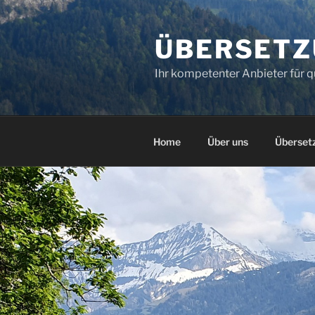
Zum
Inhalt
ÜBERSETZ
springen
Ihr kompetenter Anbieter für q
Home
Über uns
Überset