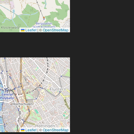
Leaflet
|
©
OpenStreetMap
Leaflet
|
©
OpenStreetMap