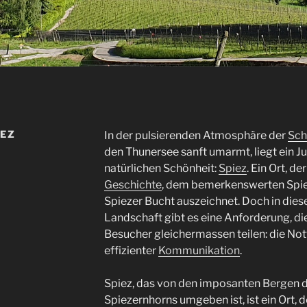
IEZ
In der pulsierenden Atmosphäre der
Sch
den Thunersee sanft umarmt, liegt ein Ju
natürlichen Schönheit:
Spiez
. Ein Ort, de
Geschichte
, dem bemerkenswerten Spie
Spiezer Bucht auszeichnet. Doch in di
Landschaft gibt es eine Anforderung, di
Besucher gleichermassen teilen: die No
effizienter
Kommunikation
.
Spiez, das von den imposanten Bergen 
Spiezernhorns umgeben ist, ist ein Ort, d