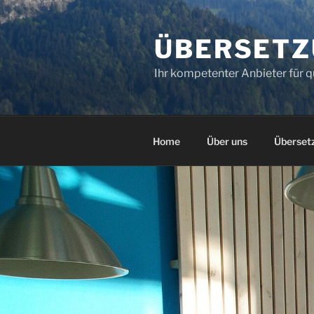
Zum
Inhalt
ÜBERSETZ
springen
Ihr kompetenter Anbieter für q
Home
Über uns
Überset