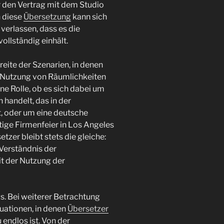
er den Vertrag mit dem Studio
h diese
Übersetzung
kann sich
erlassen, dass es die
vollständig einhält.
eite der Szenarien, in denen
e Nutzung von Räumlichkeiten
ine Rolle, ob es sich dabei um
 handelt, das in der
, oder um eine deutsche
tige Firmenfeier in Los Angeles
tzer bleibt stets die gleiche:
 Verständnis der
t der Nutzung der
gs. Bei weiterer Betrachtung
tuationen, in denen
Übersetzer
 endlos ist. Von der