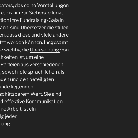
aters, das seine Vorstellungen
 bis hin zur Sicherstellung,
ion ihre Fundraising-Gala in
ann, sind
Übersetzer
die stillen
en, dass diese und viele andere
tzt werden können. Insgesamt
ie wichtig die
Übersetzung
von
keiten ist, um eine
Parteien aus verschiedenen
, sowohl die sprachlichen als
nden und den beteiligten
runde liegenden
nschätzbarem Wert. Sie sind
nd effektive
Kommunikation
hre
Arbeit
ist ein
lg jeder
hung.