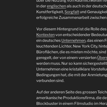
über die Nutzung von Räumlichkeiten fes
in der
englischen
als auch in der deutsch
Kunstfertigkeit,
Sorgfalt
und Genauigkeit
erfolgreiche Zusammenarbeit zwischen d
Vor diesem Hintergrund ist die Rolle de
Kontexten
von entscheidender Bedeutun
ein deutsches
Unternehmen
, das einen 
leuchtenden Lichter, New York City, hint
Büroflächen, die es mieten möchte, sind
geregelt, der von einem versierten
Übers
werden muss. Nur so kann sichergestell
Unternehmen eine kristallklare Vorstel
Bedingungen hat, die mit der Anmietung
verbunden sind.
Auf der anderen Seite des grossen Teiche
amerikanische Produktionsfirma, die de
Blockbuster in einem Filmstudio im Herz