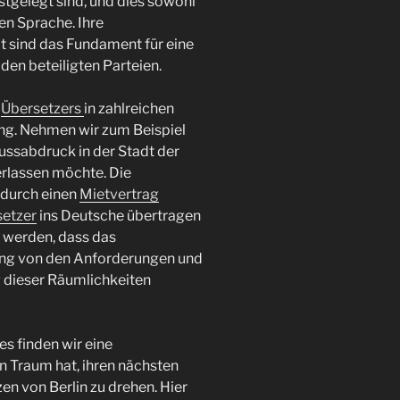
tgelegt sind, und dies sowohl
en Sprache. Ihre
 sind das Fundament für eine
en beteiligten Parteien.
s
Übersetzers
in zahlreichen
g. Nehmen wir zum Beispiel
Fussabdruck in der Stadt der
erlassen möchte. Die
 durch einen
Mietvertrag
etzer
ins Deutsche übertragen
t werden, dass das
lung von den Anforderungen und
 dieser Räumlichkeiten
s finden wir eine
n Traum hat, ihren nächsten
en von Berlin zu drehen. Hier