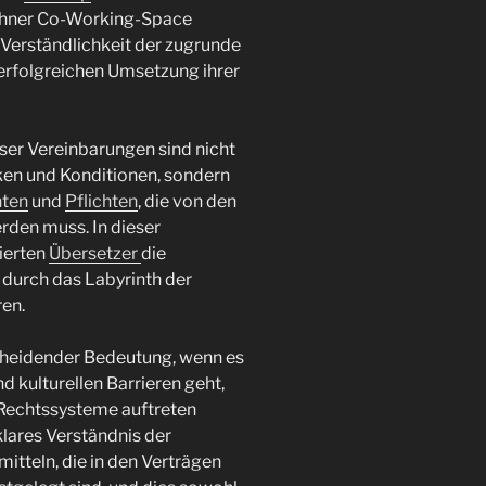
ünchner Co-Working-Space
 Verständlichkeit der zugrunde
 erfolgreichen Umsetzung ihrer
ser Vereinbarungen sind nicht
ken und Konditionen, sondern
ten
und
Pflichten
, die von den
rden muss. In dieser
zierten
Übersetzer
die
 durch das Labyrinth der
ren.
cheidender Bedeutung, wenn es
 kulturellen Barrieren geht,
Rechtssysteme auftreten
klares Verständnis der
mitteln, die in den Verträgen