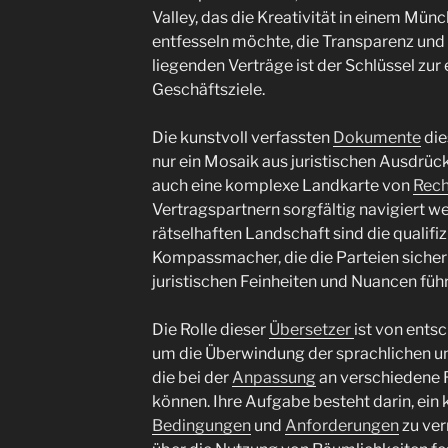
Valley, das die Kreativität in einem M
entfesseln möchte, die Transparenz und
liegenden Verträge ist der Schlüssel zur
Geschäftsziele.
Die kunstvoll verfassten
Dokumente
die
nur ein Mosaik aus juristischen Ausdrüc
auch eine komplexe Landkarte von
Rech
Vertragspartnern sorgfältig navigiert we
rätselhaften Landschaft sind die qualifi
Kompassmacher, die die Parteien sicher
juristischen Feinheiten und Nuancen füh
Die Rolle dieser
Übersetzer
ist von ents
um die Überwindung der sprachlichen und
die bei der
Anpassung
an verschiedene 
können. Ihre Aufgabe besteht darin, ein 
Bedingungen
und
Anforderungen
zu ver