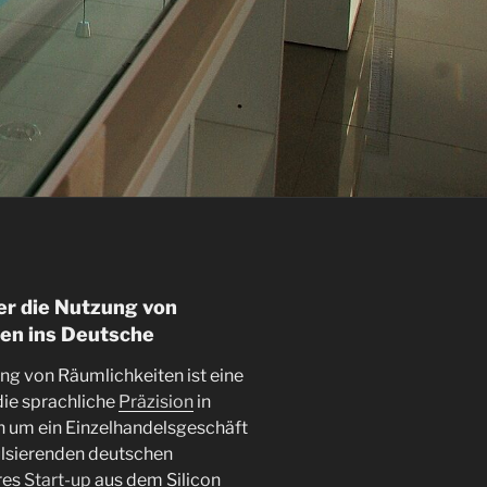
er die Nutzung von
en ins Deutsche
ng von Räumlichkeiten ist eine
ie sprachliche
Präzision
in
ch um ein Einzelhandelsgeschäft
 pulsierenden deutschen
res
Start-up
aus dem Silicon