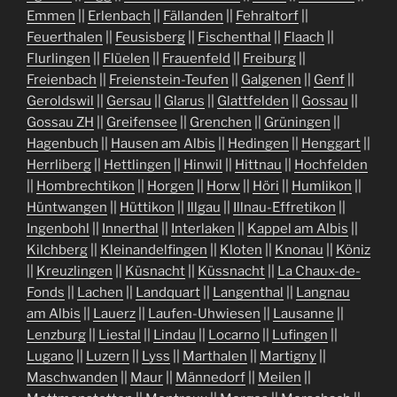
Emmen
||
Erlenbach
||
Fällanden
||
Fehraltorf
||
Feuerthalen
||
Feusisberg
||
Fischenthal
||
Flaach
||
Flurlingen
||
Flüelen
||
Frauenfeld
||
Freiburg
||
Freienbach
||
Freienstein-Teufen
||
Galgenen
||
Genf
||
Geroldswil
||
Gersau
||
Glarus
||
Glattfelden
||
Gossau
||
Gossau ZH
||
Greifensee
||
Grenchen
||
Grüningen
||
Hagenbuch
||
Hausen am Albis
||
Hedingen
||
Henggart
||
Herrliberg
||
Hettlingen
||
Hinwil
||
Hittnau
||
Hochfelden
||
Hombrechtikon
||
Horgen
||
Horw
||
Höri
||
Humlikon
||
Hüntwangen
||
Hüttikon
||
Illgau
||
Illnau-Effretikon
||
Ingenbohl
||
Innerthal
||
Interlaken
||
Kappel am Albis
||
Kilchberg
||
Kleinandelfingen
||
Kloten
||
Knonau
||
Köniz
||
Kreuzlingen
||
Küsnacht
||
Küssnacht
||
La Chaux-de-
Fonds
||
Lachen
||
Landquart
||
Langenthal
||
Langnau
am Albis
||
Lauerz
||
Laufen-Uhwiesen
||
Lausanne
||
Lenzburg
||
Liestal
||
Lindau
||
Locarno
||
Lufingen
||
Lugano
||
Luzern
||
Lyss
||
Marthalen
||
Martigny
||
Maschwanden
||
Maur
||
Männedorf
||
Meilen
||