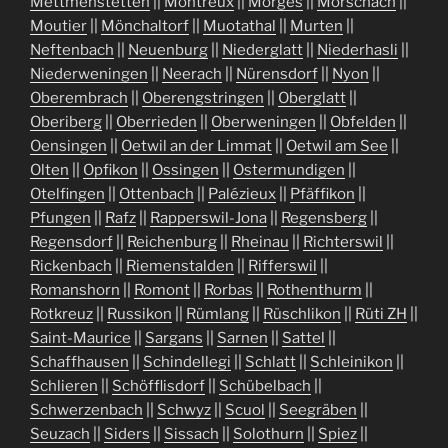
Mettmenstetten
||
Montreux
||
Morges
||
Morschach
||
Moutier
||
Mönchaltorf
||
Muotathal
||
Murten
||
Neftenbach
||
Neuenburg
||
Niederglatt
||
Niederhasli
||
Niederweningen
||
Neerach
||
Nürensdorf
||
Nyon
||
Oberembrach
||
Oberengstringen
||
Oberglatt
||
Oberiberg
||
Oberrieden
||
Oberweningen
||
Obfelden
||
Oensingen
||
Oetwil an der Limmat
||
Oetwil am See
||
Olten
||
Opfikon
||
Ossingen
||
Ostermundigen
||
Otelfingen
||
Ottenbach
||
Palézieux
||
Pfäffikon
||
Pfungen
||
Rafz
||
Rapperswil-Jona
||
Regensberg
||
Regensdorf
||
Reichenburg
||
Rheinau
||
Richterswil
||
Rickenbach
||
Riemenstalden
||
Rifferswil
||
Romanshorn
||
Romont
||
Rorbas
||
Rothenthurm
||
Rotkreuz
||
Russikon
||
Rümlang
||
Rüschlikon
||
Rüti ZH
||
Saint-Maurice
||
Sargans
||
Sarnen
||
Sattel
||
Schaffhausen
||
Schindellegi
||
Schlatt
||
Schleinikon
||
Schlieren
||
Schöfflisdorf
||
Schübelbach
||
Schwerzenbach
||
Schwyz
||
Scuol
||
Seegräben
||
Seuzach
||
Siders
||
Sissach
||
Solothurn
||
Spiez
||