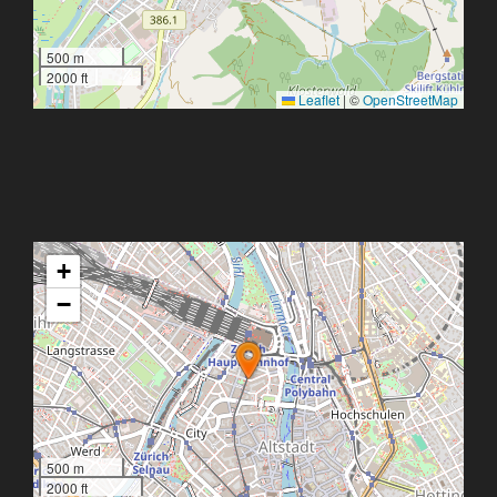
500 m
2000 ft
Leaflet
|
©
OpenStreetMap
+
−
500 m
2000 ft