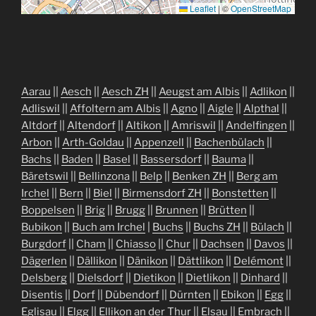
Leaflet
|
©
OpenStreetMap
Aarau
||
Aesch
||
Aesch ZH
||
Aeugst am Albis
||
Adlikon
||
Adliswil
||
Affoltern am Albis
||
Agno
||
Aigle
||
Alpthal
||
Altdorf
||
Altendorf
||
Altikon
||
Amriswil
||
Andelfingen
||
Arbon
||
Arth-Goldau
||
Appenzell
||
Bachenbülach
||
Bachs
||
Baden
||
Basel
||
Bassersdorf
||
Bauma
||
Bäretswil
||
Bellinzona
||
Belp
||
Benken ZH
||
Berg am
Irchel
||
Bern
||
Biel
||
Birmensdorf ZH
||
Bonstetten
||
Boppelsen
||
Brig
||
Brugg
||
Brunnen
||
Brütten
||
Bubikon
||
Buch am Irchel
|
Buchs
||
Buchs ZH
||
Bülach
||
Burgdorf
||
Cham
||
Chiasso
||
Chur
||
Dachsen
||
Davos
||
Dägerlen
||
Dällikon
||
Dänikon
||
Dättlikon
||
Delémont
||
Delsberg
||
Dielsdorf
||
Dietikon
||
Dietlikon
||
Dinhard
||
Disentis
||
Dorf
||
Dübendorf
||
Dürnten
||
Ebikon
||
Egg
||
Eglisau
||
Elgg
||
Ellikon an der Thur
||
Elsau
||
Embrach
||