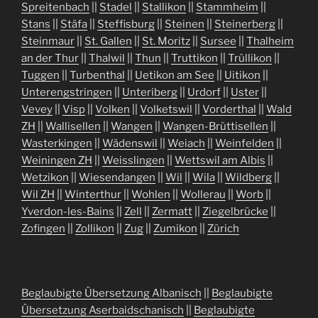
Spreitenbach
||
Stadel
||
Stallikon
||
Stammheim
||
Stans
||
Stäfa
||
Steffisburg
||
Steinen
||
Steinerberg
||
Steinmaur
||
St. Gallen
||
St. Moritz
||
Sursee
||
Thalheim
an der Thur
||
Thalwil
||
Thun
||
Truttikon
||
Trüllikon
||
Tuggen
||
Turbenthal
||
Uetikon am See
||
Uitikon
||
Unterengstringen
||
Unteriberg
||
Urdorf
||
Uster
||
Vevey
||
Visp
||
Volken
||
Volketswil
||
Vorderthal
||
Wald
ZH
||
Wallisellen
||
Wangen
||
Wangen-Brüttisellen
||
Wasterkingen
||
Wädenswil
||
Weiach
||
Weinfelden
||
Weiningen ZH
||
Weisslingen
||
Wettswil am Albis
||
Wetzikon
||
Wiesendangen
||
Wil
||
Wila
||
Wildberg
||
Wil ZH
||
Winterthur
||
Wohlen
||
Wollerau
||
Worb
||
Yverdon-les-Bains
||
Zell
||
Zermatt
||
Ziegelbrücke
||
Zofingen
||
Zollikon
||
Zug
||
Zumikon
||
Zürich
Beglaubigte Übersetzung Albanisch
||
Beglaubigte
Übersetzung Aserbaidschanisch
||
Beglaubigte