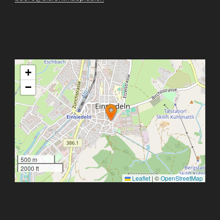
+
−
500 m
2000 ft
Leaflet
|
©
OpenStreetMap