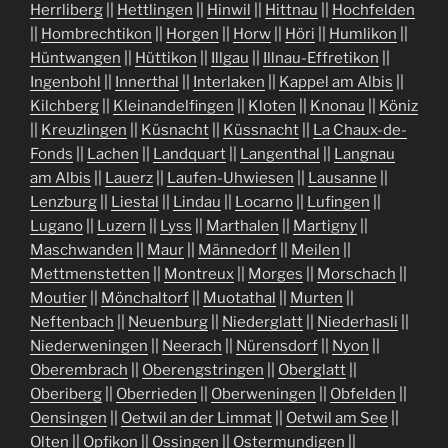
Herrliberg
||
Hettlingen
||
Hinwil
||
Hittnau
||
Hochfelden
||
Hombrechtikon
||
Horgen
||
Horw
||
Höri
||
Humlikon
||
Hüntwangen
||
Hüttikon
||
Illgau
||
Illnau-Effretikon
||
Ingenbohl
||
Innerthal
||
Interlaken
||
Kappel am Albis
||
Kilchberg
||
Kleinandelfingen
||
Kloten
||
Knonau
||
Köniz
||
Kreuzlingen
||
Küsnacht
||
Küssnacht
||
La Chaux-de-
Fonds
||
Lachen
||
Landquart
||
Langenthal
||
Langnau
am Albis
||
Lauerz
||
Laufen-Uhwiesen
||
Lausanne
||
Lenzburg
||
Liestal
||
Lindau
||
Locarno
||
Lufingen
||
Lugano
||
Luzern
||
Lyss
||
Marthalen
||
Martigny
||
Maschwanden
||
Maur
||
Männedorf
||
Meilen
||
Mettmenstetten
||
Montreux
||
Morges
||
Morschach
||
Moutier
||
Mönchaltorf
||
Muotathal
||
Murten
||
Neftenbach
||
Neuenburg
||
Niederglatt
||
Niederhasli
||
Niederweningen
||
Neerach
||
Nürensdorf
||
Nyon
||
Oberembrach
||
Oberengstringen
||
Oberglatt
||
Oberiberg
||
Oberrieden
||
Oberweningen
||
Obfelden
||
Oensingen
||
Oetwil an der Limmat
||
Oetwil am See
||
Olten
||
Opfikon
||
Ossingen
||
Ostermundigen
||