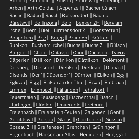
Altdorf
||
Altendorf
||
Altikon
||
Amriswil
||
Andelfingen
||
Arbon
||
Arth-Goldau
||
Appenzell
||
Bachenbülach
||
Bachs
||
Baden
||
Basel
||
Bassersdorf
||
Bauma
||
Bäretswil
||
Bellinzona
||
Belp
||
Benken ZH
||
Berg am
Irchel
||
Bern
||
Biel
||
Birmensdorf ZH
||
Bonstetten
||
Boppelsen
||
Brig
||
Brugg
||
Brunnen
||
Brütten
||
Bubikon
||
Buch am Irchel
|
Buchs
||
Buchs ZH
||
Bülach
||
Burgdorf
||
Cham
||
Chiasso
||
Chur
||
Dachsen
||
Davos
||
Dägerlen
||
Dällikon
||
Dänikon
||
Dättlikon
||
Delémont
||
Delsberg
||
Dielsdorf
||
Dietikon
||
Dietlikon
||
Dinhard
||
Disentis
||
Dorf
||
Dübendorf
||
Dürnten
||
Ebikon
||
Egg
||
Eglisau
||
Elgg
||
Ellikon an der Thur
||
Elsau
||
Embrach
||
Emmen
||
Erlenbach
||
Fällanden
||
Fehraltorf
||
Feuerthalen
||
Feusisberg
||
Fischenthal
||
Flaach
||
Flurlingen
||
Flüelen
||
Frauenfeld
||
Freiburg
||
Freienbach
||
Freienstein-Teufen
||
Galgenen
||
Genf
||
Geroldswil
||
Gersau
||
Glarus
||
Glattfelden
||
Gossau
||
Gossau ZH
||
Greifensee
||
Grenchen
||
Grüningen
||
Hagenbuch
||
Hausen am Albis
||
Hedingen
||
Henggart
||