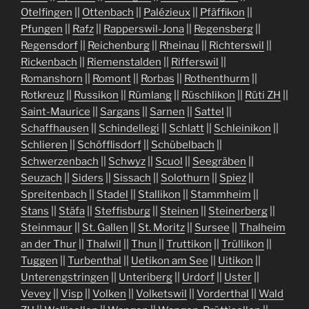
Otelfingen
||
Ottenbach
||
Palézieux
||
Pfäffikon
||
Pfungen
||
Rafz
||
Rapperswil-Jona
||
Regensberg
||
Regensdorf
||
Reichenburg
||
Rheinau
||
Richterswil
||
Rickenbach
||
Riemenstalden
||
Rifferswil
||
Romanshorn
||
Romont
||
Rorbas
||
Rothenthurm
||
Rotkreuz
||
Russikon
||
Rümlang
||
Rüschlikon
||
Rüti ZH
||
Saint-Maurice
||
Sargans
||
Sarnen
||
Sattel
||
Schaffhausen
||
Schindellegi
||
Schlatt
||
Schleinikon
||
Schlieren
||
Schöfflisdorf
||
Schübelbach
||
Schwerzenbach
||
Schwyz
||
Scuol
||
Seegräben
||
Seuzach
||
Siders
||
Sissach
||
Solothurn
||
Spiez
||
Spreitenbach
||
Stadel
||
Stallikon
||
Stammheim
||
Stans
||
Stäfa
||
Steffisburg
||
Steinen
||
Steinerberg
||
Steinmaur
||
St. Gallen
||
St. Moritz
||
Sursee
||
Thalheim
an der Thur
||
Thalwil
||
Thun
||
Truttikon
||
Trüllikon
||
Tuggen
||
Turbenthal
||
Uetikon am See
||
Uitikon
||
Unterengstringen
||
Unteriberg
||
Urdorf
||
Uster
||
Vevey
||
Visp
||
Volken
||
Volketswil
||
Vorderthal
||
Wald