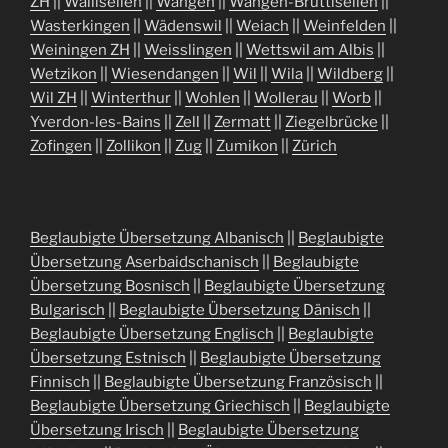
ZH
||
Wallisellen
||
Wangen
||
Wangen-Brüttisellen
||
Wasterkingen
||
Wädenswil
||
Weiach
||
Weinfelden
||
Weiningen ZH
||
Weisslingen
||
Wettswil am Albis
||
Wetzikon
||
Wiesendangen
||
Wil
||
Wila
||
Wildberg
||
Wil ZH
||
Winterthur
||
Wohlen
||
Wollerau
||
Worb
||
Yverdon-les-Bains
||
Zell
||
Zermatt
||
Ziegelbrücke
||
Zofingen
||
Zollikon
||
Zug
||
Zumikon
||
Zürich
Beglaubigte Übersetzung Albanisch
||
Beglaubigte
Übersetzung Aserbaidschanisch
||
Beglaubigte
Übersetzung Bosnisch
||
Beglaubigte Übersetzung
Bulgarisch
||
Beglaubigte Übersetzung Dänisch
||
Beglaubigte Übersetzung Englisch
||
Beglaubigte
Übersetzung Estnisch
||
Beglaubigte Übersetzung
Finnisch
||
Beglaubigte Übersetzung Französisch
||
Beglaubigte Übersetzung Griechisch
||
Beglaubigte
Übersetzung Irisch
||
Beglaubigte Übersetzung