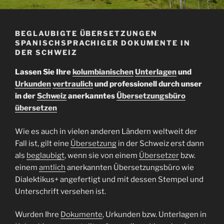
BEGLAUBIGTE ÜBERSETZUNGEN
SPANISCHSPRACHIGER DOKUMENTE IN
DER SCHWEIZ
Lassen Sie Ihre
kolumbianischen
Unterlagen
und
Urkunden
vertraulich
und professionell durch unser
in der
Schweiz
anerkanntes
Übersetzungsbüro
übersetzen
Wie es auch in vielen anderen Ländern weltweit der
Fall ist, gilt eine
Übersetzung
in der Schweiz erst dann
als
beglaubigt
, wenn sie von einem
Übersetzer
bzw.
einem
amtlich
anerkannten Übersetzungsbüro wie
Dialektikus+ angefertigt und mit dessen Stempel und
Unterschrift versehen ist.
Wurden Ihre
Dokumente
, Urkunden bzw. Unterlagen in