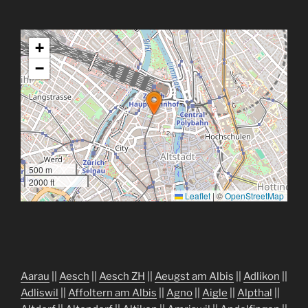
+
−
500 m
2000 ft
Leaflet
|
©
OpenStreetMap
Aarau
||
Aesch
||
Aesch ZH
||
Aeugst am Albis
||
Adlikon
||
Adliswil
||
Affoltern am Albis
||
Agno
||
Aigle
||
Alpthal
||