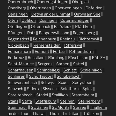
Oberembrach
||
Oberengstringen
||
Oberglatt
||
Oberiberg
||
Oberrieden
||
Oberweningen
||
Obfelden
||
Oensingen
||
Oetwil an der Limmat
||
Oetwil am See
||
Olten
||
Opfikon
||
Ossingen
||
Ostermundigen
||
Otelfingen
||
Ottenbach
||
Palézieux
||
Pfäffikon
||
Pfungen
||
Rafz
||
Rapperswil-Jona
||
Regensberg
||
Regensdorf
||
Reichenburg
||
Rheinau
||
Richterswil
||
Rickenbach
||
Riemenstalden
||
Rifferswil
||
Romanshorn
||
Romont
||
Rorbas
||
Rothenthurm
||
Rotkreuz
||
Russikon
||
Rümlang
||
Rüschlikon
||
Rüti ZH
||
Saint-Maurice
||
Sargans
||
Sarnen
||
Sattel
||
Schaffhausen
||
Schindellegi
||
Schlatt
||
Schleinikon
||
Schlieren
||
Schöfflisdorf
||
Schübelbach
||
Schwerzenbach
||
Schwyz
||
Scuol
||
Seegräben
||
Seuzach
||
Siders
||
Sissach
||
Solothurn
||
Spiez
||
Spreitenbach
||
Stadel
||
Stallikon
||
Stammheim
||
Stans
||
Stäfa
||
Steffisburg
||
Steinen
||
Steinerberg
||
Steinmaur
||
St. Gallen
||
St. Moritz
||
Sursee
||
Thalheim
an der Thur
||
Thalwil
||
Thun
||
Truttikon
||
Trüllikon
||