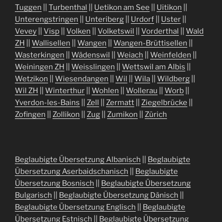
Tuggen
||
Turbenthal
||
Uetikon am See
||
Uitikon
||
Unterengstringen
||
Unteriberg
||
Urdorf
||
Uster
||
Vevey
||
Visp
||
Volken
||
Volketswil
||
Vorderthal
||
Wald
ZH
||
Wallisellen
||
Wangen
||
Wangen-Brüttisellen
||
Wasterkingen
||
Wädenswil
||
Weiach
||
Weinfelden
||
Weiningen ZH
||
Weisslingen
||
Wettswil am Albis
||
Wetzikon
||
Wiesendangen
||
Wil
||
Wila
||
Wildberg
||
Wil ZH
||
Winterthur
||
Wohlen
||
Wollerau
||
Worb
||
Yverdon-les-Bains
||
Zell
||
Zermatt
||
Ziegelbrücke
||
Zofingen
||
Zollikon
||
Zug
||
Zumikon
||
Zürich
Beglaubigte Übersetzung Albanisch
||
Beglaubigte
Übersetzung Aserbaidschanisch
||
Beglaubigte
Übersetzung Bosnisch
||
Beglaubigte Übersetzung
Bulgarisch
||
Beglaubigte Übersetzung Dänisch
||
Beglaubigte Übersetzung Englisch
||
Beglaubigte
Übersetzung Estnisch
||
Beglaubigte Übersetzung