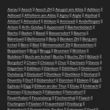
Aarau
||
Aesch
||
Aesch ZH
||
Aeugst am Albis
||
Adlikon
||
Adliswil
||
Affoltern am Albis
||
Agno
||
Aigle
||
Alpthal
||
Altdorf
||
Altendorf
||
Altikon
||
Amriswil
||
Andelfingen
||
Arbon
||
Arth-Goldau
||
Appenzell
||
Bachenbülach
||
Bachs
||
Baden
||
Basel
||
Bassersdorf
||
Bauma
||
Bäretswil
||
Bellinzona
||
Belp
||
Benken ZH
||
Berg am
Irchel
||
Bern
||
Biel
||
Birmensdorf ZH
||
Bonstetten
||
Boppelsen
||
Brig
||
Brugg
||
Brunnen
||
Brütten
||
Bubikon
||
Buch am Irchel
|
Buchs
||
Buchs ZH
||
Bülach
||
Burgdorf
||
Cham
||
Chiasso
||
Chur
||
Dachsen
||
Davos
||
Dägerlen
||
Dällikon
||
Dänikon
||
Dättlikon
||
Delémont
||
Delsberg
||
Dielsdorf
||
Dietikon
||
Dietlikon
||
Dinhard
||
Disentis
||
Dorf
||
Dübendorf
||
Dürnten
||
Ebikon
||
Egg
||
Eglisau
||
Elgg
||
Ellikon an der Thur
||
Elsau
||
Embrach
||
Emmen
||
Erlenbach
||
Fällanden
||
Fehraltorf
||
Feuerthalen
||
Feusisberg
||
Fischenthal
||
Flaach
||
Flurlingen
||
Flüelen
||
Frauenfeld
||
Freiburg
||
Freienbach
||
Freienstein-Teufen
||
Galgenen
||
Genf
||