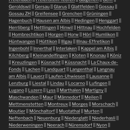
Geroldswil
||
Gersau
||
Glarus
||
Glattfelden
||
Gossau
||
Gossau ZH
||
Greifensee
||
Grenchen
||
Grüningen
||
Hagenbuch
||
Hausen am Albis
||
Hedingen
||
Henggart
||
Herrliberg
||
Hettlingen
||
Hinwil
||
Hittnau
||
Hochfelden
||
Hombrechtikon
||
Horgen
||
Horw
||
Höri
||
Humlikon
||
Hüntwangen
||
Hüttikon
||
Illgau
||
Illnau-Effretikon
||
Ingenbohl
||
Innerthal
||
Interlaken
||
Kappel am Albis
||
Kilchberg
||
Kleinandelfingen
||
Kloten
||
Knonau
||
Köniz
||
Kreuzlingen
||
Küsnacht
||
Küssnacht
||
La Chaux-de-
Fonds
||
Lachen
||
Landquart
||
Langenthal
||
Langnau
am Albis
||
Lauerz
||
Laufen-Uhwiesen
||
Lausanne
||
Lenzburg
||
Liestal
||
Lindau
||
Locarno
||
Lufingen
||
Lugano
||
Luzern
||
Lyss
||
Marthalen
||
Martigny
||
Maschwanden
||
Maur
||
Männedorf
||
Meilen
||
Mettmenstetten
||
Montreux
||
Morges
||
Morschach
||
Moutier
||
Mönchaltorf
||
Muotathal
||
Murten
||
Neftenbach
||
Neuenburg
||
Niederglatt
||
Niederhasli
||
Niederweningen
||
Neerach
||
Nürensdorf
||
Nyon
||