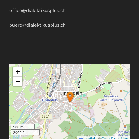
office@dialektikusplus.ch
buero@dialektikusplus.ch
+
−
500 m
2000 ft
Leaflet
|
©
OpenStreetMap