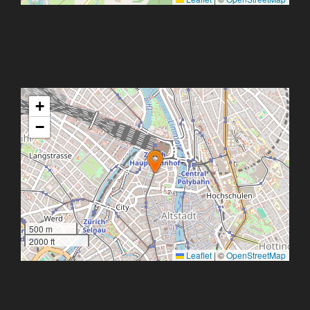
+
−
500 m
2000 ft
Leaflet
|
©
OpenStreetMap