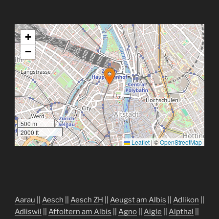
+
−
500 m
2000 ft
Leaflet
|
©
OpenStreetMap
Aarau
||
Aesch
||
Aesch ZH
||
Aeugst am Albis
||
Adlikon
||
Adliswil
||
Affoltern am Albis
||
Agno
||
Aigle
||
Alpthal
||