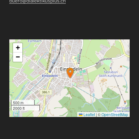
buero@dialektikusplus.ch
+
−
500 m
2000 ft
Leaflet
|
©
OpenStreetMap