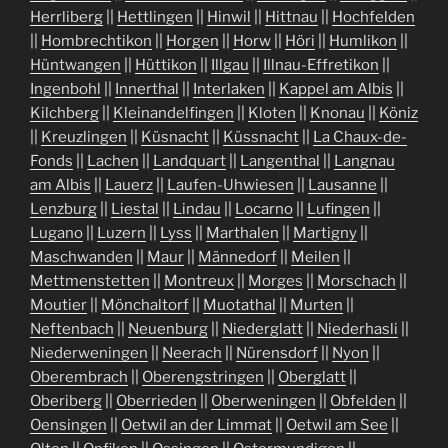
Herrliberg
||
Hettlingen
||
Hinwil
||
Hittnau
||
Hochfelden
||
Hombrechtikon
||
Horgen
||
Horw
||
Höri
||
Humlikon
||
Hüntwangen
||
Hüttikon
||
Illgau
||
Illnau-Effretikon
||
Ingenbohl
||
Innerthal
||
Interlaken
||
Kappel am Albis
||
Kilchberg
||
Kleinandelfingen
||
Kloten
||
Knonau
||
Köniz
||
Kreuzlingen
||
Küsnacht
||
Küssnacht
||
La Chaux-de-
Fonds
||
Lachen
||
Landquart
||
Langenthal
||
Langnau
am Albis
||
Lauerz
||
Laufen-Uhwiesen
||
Lausanne
||
Lenzburg
||
Liestal
||
Lindau
||
Locarno
||
Lufingen
||
Lugano
||
Luzern
||
Lyss
||
Marthalen
||
Martigny
||
Maschwanden
||
Maur
||
Männedorf
||
Meilen
||
Mettmenstetten
||
Montreux
||
Morges
||
Morschach
||
Moutier
||
Mönchaltorf
||
Muotathal
||
Murten
||
Neftenbach
||
Neuenburg
||
Niederglatt
||
Niederhasli
||
Niederweningen
||
Neerach
||
Nürensdorf
||
Nyon
||
Oberembrach
||
Oberengstringen
||
Oberglatt
||
Oberiberg
||
Oberrieden
||
Oberweningen
||
Obfelden
||
Oensingen
||
Oetwil an der Limmat
||
Oetwil am See
||