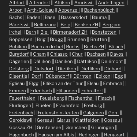
Altdorf
||
Altendorf
||
Altikon
||
Amriswil
||
Andelfingen
||
Arbon
||
Arth-Goldau
||
Appenzell
||
Bachenbülach
||
Bachs
||
Baden
||
Basel
||
Bassersdorf
||
Bauma
||
Bäretswil
||
Bellinzona
||
Belp
||
Benken ZH
||
Berg am
Irchel
||
Bern
||
Biel
||
Birmensdorf ZH
||
Bonstetten
||
Boppelsen
||
Brig
||
Brugg
||
Brunnen
||
Brütten
||
Bubikon
||
Buch am Irchel
|
Buchs
||
Buchs ZH
||
Bülach
||
Burgdorf
||
Cham
||
Chiasso
||
Chur
||
Dachsen
||
Davos
||
Dägerlen
||
Dällikon
||
Dänikon
||
Dättlikon
||
Delémont
||
Delsberg
||
Dielsdorf
||
Dietikon
||
Dietlikon
||
Dinhard
||
Disentis
||
Dorf
||
Dübendorf
||
Dürnten
||
Ebikon
||
Egg
||
Eglisau
||
Elgg
||
Ellikon an der Thur
||
Elsau
||
Embrach
||
Emmen
||
Erlenbach
||
Fällanden
||
Fehraltorf
||
Feuerthalen
||
Feusisberg
||
Fischenthal
||
Flaach
||
Flurlingen
||
Flüelen
||
Frauenfeld
||
Freiburg
||
Freienbach
||
Freienstein-Teufen
||
Galgenen
||
Genf
||
Geroldswil
||
Gersau
||
Glarus
||
Glattfelden
||
Gossau
||
Gossau ZH
||
Greifensee
||
Grenchen
||
Grüningen
||
Hagenbuch
||
Hausen am Albis
||
Hedingen
||
Henggart
||