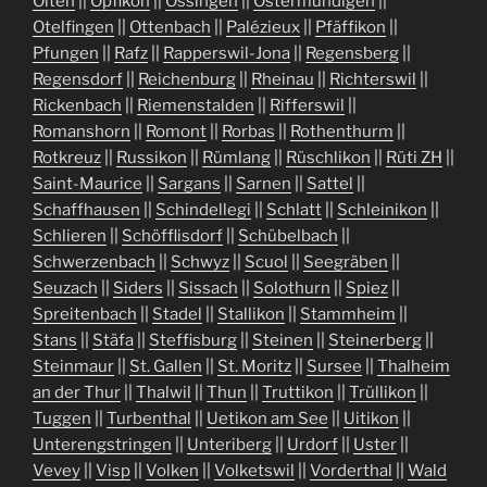
Olten
||
Opfikon
||
Ossingen
||
Ostermundigen
||
Otelfingen
||
Ottenbach
||
Palézieux
||
Pfäffikon
||
Pfungen
||
Rafz
||
Rapperswil-Jona
||
Regensberg
||
Regensdorf
||
Reichenburg
||
Rheinau
||
Richterswil
||
Rickenbach
||
Riemenstalden
||
Rifferswil
||
Romanshorn
||
Romont
||
Rorbas
||
Rothenthurm
||
Rotkreuz
||
Russikon
||
Rümlang
||
Rüschlikon
||
Rüti ZH
||
Saint-Maurice
||
Sargans
||
Sarnen
||
Sattel
||
Schaffhausen
||
Schindellegi
||
Schlatt
||
Schleinikon
||
Schlieren
||
Schöfflisdorf
||
Schübelbach
||
Schwerzenbach
||
Schwyz
||
Scuol
||
Seegräben
||
Seuzach
||
Siders
||
Sissach
||
Solothurn
||
Spiez
||
Spreitenbach
||
Stadel
||
Stallikon
||
Stammheim
||
Stans
||
Stäfa
||
Steffisburg
||
Steinen
||
Steinerberg
||
Steinmaur
||
St. Gallen
||
St. Moritz
||
Sursee
||
Thalheim
an der Thur
||
Thalwil
||
Thun
||
Truttikon
||
Trüllikon
||
Tuggen
||
Turbenthal
||
Uetikon am See
||
Uitikon
||
Unterengstringen
||
Unteriberg
||
Urdorf
||
Uster
||
Vevey
||
Visp
||
Volken
||
Volketswil
||
Vorderthal
||
Wald