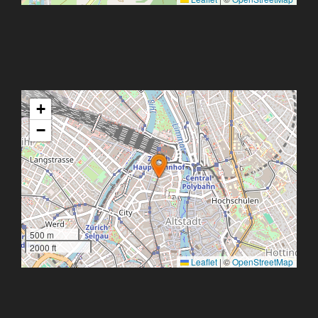
+
−
500 m
2000 ft
Leaflet
|
©
OpenStreetMap