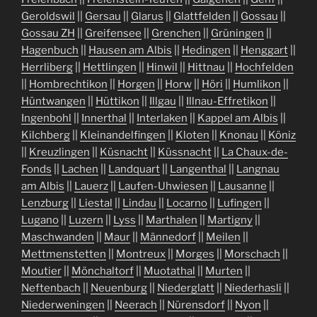
Geroldswil
||
Gersau
||
Glarus
||
Glattfelden
||
Gossau
||
Gossau ZH
||
Greifensee
||
Grenchen
||
Grüningen
||
Hagenbuch
||
Hausen am Albis
||
Hedingen
||
Henggart
||
Herrliberg
||
Hettlingen
||
Hinwil
||
Hittnau
||
Hochfelden
||
Hombrechtikon
||
Horgen
||
Horw
||
Höri
||
Humlikon
||
Hüntwangen
||
Hüttikon
||
Illgau
||
Illnau-Effretikon
||
Ingenbohl
||
Innerthal
||
Interlaken
||
Kappel am Albis
||
Kilchberg
||
Kleinandelfingen
||
Kloten
||
Knonau
||
Köniz
||
Kreuzlingen
||
Küsnacht
||
Küssnacht
||
La Chaux-de-
Fonds
||
Lachen
||
Landquart
||
Langenthal
||
Langnau
am Albis
||
Lauerz
||
Laufen-Uhwiesen
||
Lausanne
||
Lenzburg
||
Liestal
||
Lindau
||
Locarno
||
Lufingen
||
Lugano
||
Luzern
||
Lyss
||
Marthalen
||
Martigny
||
Maschwanden
||
Maur
||
Männedorf
||
Meilen
||
Mettmenstetten
||
Montreux
||
Morges
||
Morschach
||
Moutier
||
Mönchaltorf
||
Muotathal
||
Murten
||
Neftenbach
||
Neuenburg
||
Niederglatt
||
Niederhasli
||
Niederweningen
||
Neerach
||
Nürensdorf
||
Nyon
||