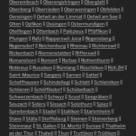
Oberembrach
||
Oberengstringen
||
Oberglatt
||
Oberiberg
||
Oberrieden
||
Oberweningen
||
Obfelden
||
Oensingen
||
Oetwil an der Limmat
||
Oetwil am See
||
Olten
||
Opfikon
||
Ossingen
||
Ostermundigen
||
Otelfingen
||
Ottenbach
||
Palézieux
||
Pfäffikon
||
Pfungen
||
Rafz
||
Rapperswil-Jona
||
Regensberg
||
Regensdorf
||
Reichenburg
||
Rheinau
||
Richterswil
||
Rickenbach
||
Riemenstalden
||
Rifferswil
||
Romanshorn
||
Romont
||
Rorbas
||
Rothenthurm
||
Rotkreuz
||
Russikon
||
Rümlang
||
Rüschlikon
||
Rüti ZH
||
Saint-Maurice
||
Sargans
||
Sarnen
||
Sattel
||
Schaffhausen
||
Schindellegi
||
Schlatt
||
Schleinikon
||
Schlieren
||
Schöfflisdorf
||
Schübelbach
||
Schwerzenbach
||
Schwyz
||
Scuol
||
Seegräben
||
Seuzach
||
Siders
||
Sissach
||
Solothurn
||
Spiez
||
Spreitenbach
||
Stadel
||
Stallikon
||
Stammheim
||
Stans
||
Stäfa
||
Steffisburg
||
Steinen
||
Steinerberg
||
Steinmaur
||
St. Gallen
||
St. Moritz
||
Sursee
||
Thalheim
an der Thur
||
Thalwil
||
Thun
||
Truttikon
||
Trüllikon
||