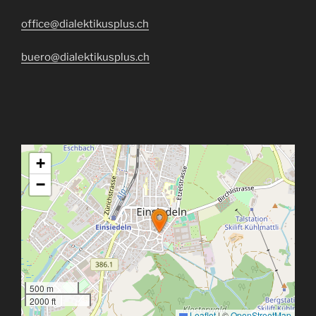
office@dialektikusplus.ch
buero@dialektikusplus.ch
+
−
500 m
2000 ft
Leaflet
|
©
OpenStreetMap