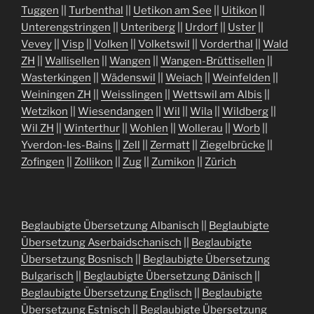
Tuggen
||
Turbenthal
||
Uetikon am See
||
Uitikon
||
Unterengstringen
||
Unteriberg
||
Urdorf
||
Uster
||
Vevey
||
Visp
||
Volken
||
Volketswil
||
Vorderthal
||
Wald
ZH
||
Wallisellen
||
Wangen
||
Wangen-Brüttisellen
||
Wasterkingen
||
Wädenswil
||
Weiach
||
Weinfelden
||
Weiningen ZH
||
Weisslingen
||
Wettswil am Albis
||
Wetzikon
||
Wiesendangen
||
Wil
||
Wila
||
Wildberg
||
Wil ZH
||
Winterthur
||
Wohlen
||
Wollerau
||
Worb
||
Yverdon-les-Bains
||
Zell
||
Zermatt
||
Ziegelbrücke
||
Zofingen
||
Zollikon
||
Zug
||
Zumikon
||
Zürich
Beglaubigte Übersetzung Albanisch
||
Beglaubigte
Übersetzung Aserbaidschanisch
||
Beglaubigte
Übersetzung Bosnisch
||
Beglaubigte Übersetzung
Bulgarisch
||
Beglaubigte Übersetzung Dänisch
||
Beglaubigte Übersetzung Englisch
||
Beglaubigte
Übersetzung Estnisch
||
Beglaubigte Übersetzung