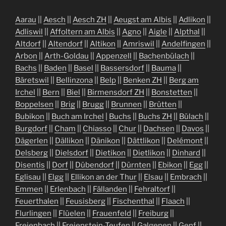
Aarau
||
Aesch
||
Aesch ZH
||
Aeugst am Albis
||
Adlikon
||
Adliswil
||
Affoltern am Albis
||
Agno
||
Aigle
||
Alpthal
||
Altdorf
||
Altendorf
||
Altikon
||
Amriswil
||
Andelfingen
||
Arbon
||
Arth-Goldau
||
Appenzell
||
Bachenbülach
||
Bachs
||
Baden
||
Basel
||
Bassersdorf
||
Bauma
||
Bäretswil
||
Bellinzona
||
Belp
||
Benken ZH
||
Berg am
Irchel
||
Bern
||
Biel
||
Birmensdorf ZH
||
Bonstetten
||
Boppelsen
||
Brig
||
Brugg
||
Brunnen
||
Brütten
||
Bubikon
||
Buch am Irchel
|
Buchs
||
Buchs ZH
||
Bülach
||
Burgdorf
||
Cham
||
Chiasso
||
Chur
||
Dachsen
||
Davos
||
Dägerlen
||
Dällikon
||
Dänikon
||
Dättlikon
||
Delémont
||
Delsberg
||
Dielsdorf
||
Dietikon
||
Dietlikon
||
Dinhard
||
Disentis
||
Dorf
||
Dübendorf
||
Dürnten
||
Ebikon
||
Egg
||
Eglisau
||
Elgg
||
Ellikon an der Thur
||
Elsau
||
Embrach
||
Emmen
||
Erlenbach
||
Fällanden
||
Fehraltorf
||
Feuerthalen
||
Feusisberg
||
Fischenthal
||
Flaach
||
Flurlingen
||
Flüelen
||
Frauenfeld
||
Freiburg
||
Freienbach
||
Freienstein-Teufen
||
Galgenen
||
Genf
||