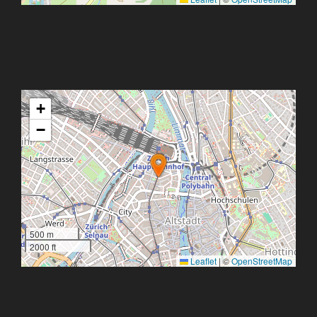
+
−
500 m
2000 ft
Leaflet
|
©
OpenStreetMap