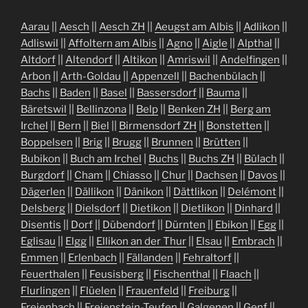
Aarau
||
Aesch
||
Aesch ZH
||
Aeugst am Albis
||
Adlikon
||
Adliswil
||
Affoltern am Albis
||
Agno
||
Aigle
||
Alpthal
||
Altdorf
||
Altendorf
||
Altikon
||
Amriswil
||
Andelfingen
||
Arbon
||
Arth-Goldau
||
Appenzell
||
Bachenbülach
||
Bachs
||
Baden
||
Basel
||
Bassersdorf
||
Bauma
||
Bäretswil
||
Bellinzona
||
Belp
||
Benken ZH
||
Berg am
Irchel
||
Bern
||
Biel
||
Birmensdorf ZH
||
Bonstetten
||
Boppelsen
||
Brig
||
Brugg
||
Brunnen
||
Brütten
||
Bubikon
||
Buch am Irchel
|
Buchs
||
Buchs ZH
||
Bülach
||
Burgdorf
||
Cham
||
Chiasso
||
Chur
||
Dachsen
||
Davos
||
Dägerlen
||
Dällikon
||
Dänikon
||
Dättlikon
||
Delémont
||
Delsberg
||
Dielsdorf
||
Dietikon
||
Dietlikon
||
Dinhard
||
Disentis
||
Dorf
||
Dübendorf
||
Dürnten
||
Ebikon
||
Egg
||
Eglisau
||
Elgg
||
Ellikon an der Thur
||
Elsau
||
Embrach
||
Emmen
||
Erlenbach
||
Fällanden
||
Fehraltorf
||
Feuerthalen
||
Feusisberg
||
Fischenthal
||
Flaach
||
Flurlingen
||
Flüelen
||
Frauenfeld
||
Freiburg
||
Freienbach
||
Freienstein-Teufen
||
Galgenen
||
Genf
||