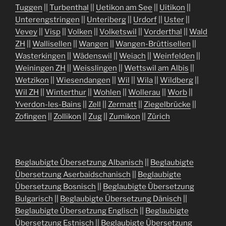
Tuggen
||
Turbenthal
||
Uetikon am See
||
Uitikon
||
Unterengstringen
||
Unteriberg
||
Urdorf
||
Uster
||
Vevey
||
Visp
||
Volken
||
Volketswil
||
Vorderthal
||
Wald
ZH
||
Wallisellen
||
Wangen
||
Wangen-Brüttisellen
||
Wasterkingen
||
Wädenswil
||
Weiach
||
Weinfelden
||
Weiningen ZH
||
Weisslingen
||
Wettswil am Albis
||
Wetzikon
||
Wiesendangen
||
Wil
||
Wila
||
Wildberg
||
Wil ZH
||
Winterthur
||
Wohlen
||
Wollerau
||
Worb
||
Yverdon-les-Bains
||
Zell
||
Zermatt
||
Ziegelbrücke
||
Zofingen
||
Zollikon
||
Zug
||
Zumikon
||
Zürich
Beglaubigte Übersetzung Albanisch
||
Beglaubigte
Übersetzung Aserbaidschanisch
||
Beglaubigte
Übersetzung Bosnisch
||
Beglaubigte Übersetzung
Bulgarisch
||
Beglaubigte Übersetzung Dänisch
||
Beglaubigte Übersetzung Englisch
||
Beglaubigte
Übersetzung Estnisch
||
Beglaubigte Übersetzung