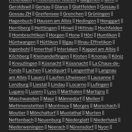
Geroldswil
||
Gersau
||
Glarus
||
Glattfelden
||
Gossau
||
Gossau ZH
||
Greifensee
||
Grenchen
||
Grüningen
||
Hagenbuch
||
Hausen am Albis
||
Hedingen
||
Henggart
||
Herrliberg
||
Hettlingen
||
Hinwil
||
Hittnau
||
Hochfelden
||
Hombrechtikon
||
Horgen
||
Horw
||
Höri
||
Humlikon
||
Hüntwangen
||
Hüttikon
||
Illgau
||
Illnau-Effretikon
||
Ingenbohl
||
Innerthal
||
Interlaken
||
Kappel am Albis
||
Kilchberg
||
Kleinandelfingen
||
Kloten
||
Knonau
||
Köniz
||
Kreuzlingen
||
Küsnacht
||
Küssnacht
||
La Chaux-de-
Fonds
||
Lachen
||
Landquart
||
Langenthal
||
Langnau
am Albis
||
Lauerz
||
Laufen-Uhwiesen
||
Lausanne
||
Lenzburg
||
Liestal
||
Lindau
||
Locarno
||
Lufingen
||
Lugano
||
Luzern
||
Lyss
||
Marthalen
||
Martigny
||
Maschwanden
||
Maur
||
Männedorf
||
Meilen
||
Mettmenstetten
||
Montreux
||
Morges
||
Morschach
||
Moutier
||
Mönchaltorf
||
Muotathal
||
Murten
||
Neftenbach
||
Neuenburg
||
Niederglatt
||
Niederhasli
||
Niederweningen
||
Neerach
||
Nürensdorf
||
Nyon
||