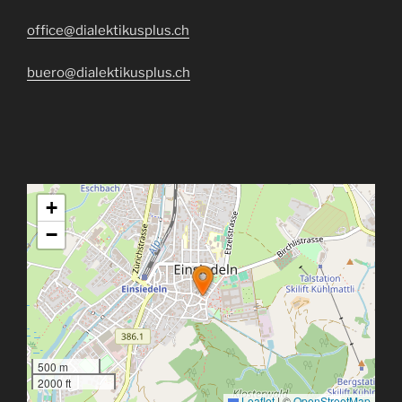
office@dialektikusplus.ch
buero@dialektikusplus.ch
+
−
500 m
2000 ft
Leaflet
|
©
OpenStreetMap