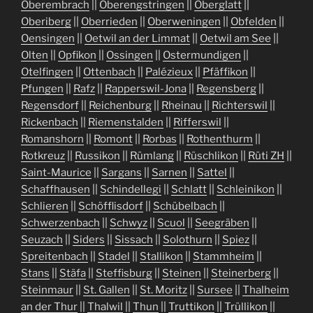
Oberembrach
||
Oberengstringen
||
Oberglatt
||
Oberiberg
||
Oberrieden
||
Oberweningen
||
Obfelden
||
Oensingen
||
Oetwil an der Limmat
||
Oetwil am See
||
Olten
||
Opfikon
||
Ossingen
||
Ostermundigen
||
Otelfingen
||
Ottenbach
||
Palézieux
||
Pfäffikon
||
Pfungen
||
Rafz
||
Rapperswil-Jona
||
Regensberg
||
Regensdorf
||
Reichenburg
||
Rheinau
||
Richterswil
||
Rickenbach
||
Riemenstalden
||
Rifferswil
||
Romanshorn
||
Romont
||
Rorbas
||
Rothenthurm
||
Rotkreuz
||
Russikon
||
Rümlang
||
Rüschlikon
||
Rüti ZH
||
Saint-Maurice
||
Sargans
||
Sarnen
||
Sattel
||
Schaffhausen
||
Schindellegi
||
Schlatt
||
Schleinikon
||
Schlieren
||
Schöfflisdorf
||
Schübelbach
||
Schwerzenbach
||
Schwyz
||
Scuol
||
Seegräben
||
Seuzach
||
Siders
||
Sissach
||
Solothurn
||
Spiez
||
Spreitenbach
||
Stadel
||
Stallikon
||
Stammheim
||
Stans
||
Stäfa
||
Steffisburg
||
Steinen
||
Steinerberg
||
Steinmaur
||
St. Gallen
||
St. Moritz
||
Sursee
||
Thalheim
an der Thur
||
Thalwil
||
Thun
||
Truttikon
||
Trüllikon
||