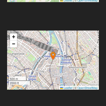
Leaflet
|
©
OpenStreetMap
+
−
500 m
2000 ft
Leaflet
|
©
OpenStreetMap