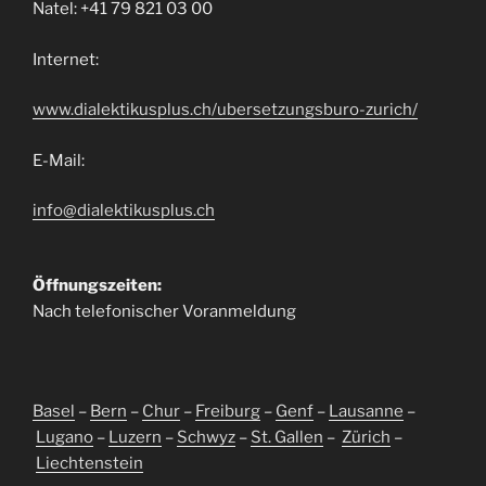
Natel: +41 79 821 03 00
Internet:
www.dialektikusplus.ch/ubersetzungsburo-zurich/
E-Mail:
info@dialektikusplus.ch
Öffnungszeiten:
Nach telefonischer Voranmeldung
Basel
–
Bern
–
Chur
–
Freiburg
–
Genf
–
Lausanne
–
Lugano
–
Luzern
–
Schwyz
–
St. Gallen
–
Zürich
–
Liechtenstein