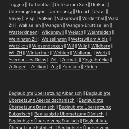
Tuggen
||
Turbenthal
||
Uetikon am See
||
Uitikon
||
Unterengstringen
||
Unteriberg
||
Urdorf
||
Uster
||
Vevey
||
Visp
||
Volken
||
Volketswil
||
Vorderthal
||
Wald
ZH
||
Wallisellen
||
Wangen
||
Wangen-Brüttisellen
||
Wasterkingen
||
Wädenswil
||
Weiach
||
Weinfelden
||
Weiningen ZH
||
Weisslingen
||
Wettswil am Albis
||
Wetzikon
||
Wiesendangen
||
Wil
||
Wila
||
Wildberg
||
Wil ZH
||
Winterthur
||
Wohlen
||
Wollerau
||
Worb
||
Yverdon-les-Bains
||
Zell
||
Zermatt
||
Ziegelbrücke
||
Zofingen
||
Zollikon
||
Zug
||
Zumikon
||
Zürich
Beglaubigte Übersetzung Albanisch
||
Beglaubigte
Übersetzung Aserbaidschanisch
||
Beglaubigte
Übersetzung Bosnisch
||
Beglaubigte Übersetzung
Bulgarisch
||
Beglaubigte Übersetzung Dänisch
||
Beglaubigte Übersetzung Englisch
||
Beglaubigte
Übersetzung Estnisch
||
Beglaubigte Übersetzung