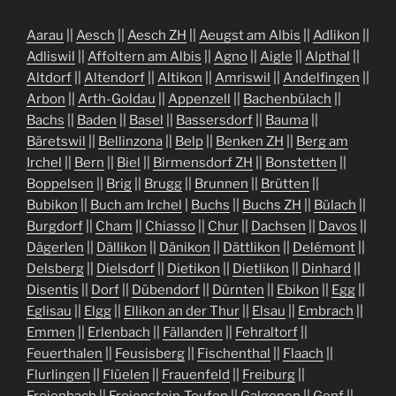
Aarau
||
Aesch
||
Aesch ZH
||
Aeugst am Albis
||
Adlikon
||
Adliswil
||
Affoltern am Albis
||
Agno
||
Aigle
||
Alpthal
||
Altdorf
||
Altendorf
||
Altikon
||
Amriswil
||
Andelfingen
||
Arbon
||
Arth-Goldau
||
Appenzell
||
Bachenbülach
||
Bachs
||
Baden
||
Basel
||
Bassersdorf
||
Bauma
||
Bäretswil
||
Bellinzona
||
Belp
||
Benken ZH
||
Berg am
Irchel
||
Bern
||
Biel
||
Birmensdorf ZH
||
Bonstetten
||
Boppelsen
||
Brig
||
Brugg
||
Brunnen
||
Brütten
||
Bubikon
||
Buch am Irchel
|
Buchs
||
Buchs ZH
||
Bülach
||
Burgdorf
||
Cham
||
Chiasso
||
Chur
||
Dachsen
||
Davos
||
Dägerlen
||
Dällikon
||
Dänikon
||
Dättlikon
||
Delémont
||
Delsberg
||
Dielsdorf
||
Dietikon
||
Dietlikon
||
Dinhard
||
Disentis
||
Dorf
||
Dübendorf
||
Dürnten
||
Ebikon
||
Egg
||
Eglisau
||
Elgg
||
Ellikon an der Thur
||
Elsau
||
Embrach
||
Emmen
||
Erlenbach
||
Fällanden
||
Fehraltorf
||
Feuerthalen
||
Feusisberg
||
Fischenthal
||
Flaach
||
Flurlingen
||
Flüelen
||
Frauenfeld
||
Freiburg
||