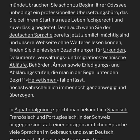
mündet, brauchen Sie schon zu Beginn Ihrer Odyssee
unbedingt ein
professionelles Übersetzungsbüro
, das
Sie bei Ihrem Start ins neue Leben fachgerecht und
zuverlässig begleitet. Denn auch wenn Sie der
deutschen Sprache
bereits jetzt ziemlich mächtig sind
und unsere Webseite ohne Weiteres lesen können,
finden Sie die hiesigen Bezeichnungen für
Urkunden
,
Dokumente
, verwaltungs- und
migrationstechnische
Abläufe
, Behörden, Ämter sowie Erledigungs- und
Abklärungsstufen, die man in der Regel unter den
Begriff «
Helvetismen
» fallen lässt,
höchstwahrscheinlich immer noch ganz abwegig und
überzogen.
In
Äquatorialguinea
spricht man bekanntlich
Spanisch
,
Französisch
und
Portugiesisch
. In der
Schweiz
hingegen sind statt einer einzigen amtlichen Sprache
viele
Sprachen
im Gebrauch, und zwar:
Deutsch
,
Französisch
,
Italienisch
, Rätoromanisch als