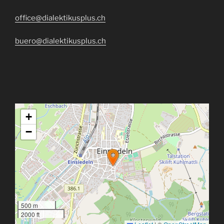
office@dialektikusplus.ch
buero@dialektikusplus.ch
+
−
500 m
2000 ft