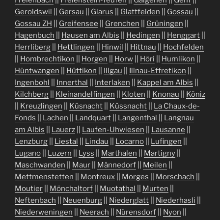
Freienbach
||
Freienstein-Teufen
||
Galgenen
||
Genf
||
Geroldswil
||
Gersau
||
Glarus
||
Glattfelden
||
Gossau
||
Gossau ZH
||
Greifensee
||
Grenchen
||
Grüningen
||
Hagenbuch
||
Hausen am Albis
||
Hedingen
||
Henggart
||
Herrliberg
||
Hettlingen
||
Hinwil
||
Hittnau
||
Hochfelden
||
Hombrechtikon
||
Horgen
||
Horw
||
Höri
||
Humlikon
||
Hüntwangen
||
Hüttikon
||
Illgau
||
Illnau-Effretikon
||
Ingenbohl
||
Innerthal
||
Interlaken
||
Kappel am Albis
||
Kilchberg
||
Kleinandelfingen
||
Kloten
||
Knonau
||
Köniz
||
Kreuzlingen
||
Küsnacht
||
Küssnacht
||
La Chaux-de-
Fonds
||
Lachen
||
Landquart
||
Langenthal
||
Langnau
am Albis
||
Lauerz
||
Laufen-Uhwiesen
||
Lausanne
||
Lenzburg
||
Liestal
||
Lindau
||
Locarno
||
Lufingen
||
Lugano
||
Luzern
||
Lyss
||
Marthalen
||
Martigny
||
Maschwanden
||
Maur
||
Männedorf
||
Meilen
||
Mettmenstetten
||
Montreux
||
Morges
||
Morschach
||
Moutier
||
Mönchaltorf
||
Muotathal
||
Murten
||
Neftenbach
||
Neuenburg
||
Niederglatt
||
Niederhasli
||
Niederweningen
||
Neerach
||
Nürensdorf
||
Nyon
||