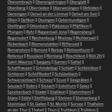
Oberembrach
||
Oberengstringen
||
Oberglatt
||
Oberiberg
||
Oberrieden
||
Oberweningen
||
Obfelden
||
Oensingen
||
Oetwil an der Limmat
||
Oetwil am See
||
Olten
||
Opfikon
||
Ossingen
||
Ostermundigen
||
Otelfingen
||
Ottenbach
||
Palézieux
||
Pfäffikon
||
Pfungen
||
Rafz
||
Rapperswil-Jona
||
Regensberg
||
Regensdorf
||
Reichenburg
||
Rheinau
||
Richterswil
||
Rickenbach
||
Riemenstalden
||
Rifferswil
||
Romanshorn
||
Romont
||
Rorbas
||
Rothenthurm
||
Rotkreuz
||
Russikon
||
Rümlang
||
Rüschlikon
||
Rüti ZH
||
Saint-Maurice
||
Sargans
||
Sarnen
||
Sattel
||
Schaffhausen
||
Schindellegi
||
Schlatt
||
Schleinikon
||
Schlieren
||
Schöfflisdorf
||
Schübelbach
||
Schwerzenbach
||
Schwyz
||
Scuol
||
Seegräben
||
Seuzach
||
Siders
||
Sissach
||
Solothurn
||
Spiez
||
Spreitenbach
||
Stadel
||
Stallikon
||
Stammheim
||
Stans
||
Stäfa
||
Steffisburg
||
Steinen
||
Steinerberg
||
Steinmaur
||
St. Gallen
||
St. Moritz
||
Sursee
||
Thalheim
an der Thur
||
Thalwil
||
Thun
||
Truttikon
||
Trüllikon
||