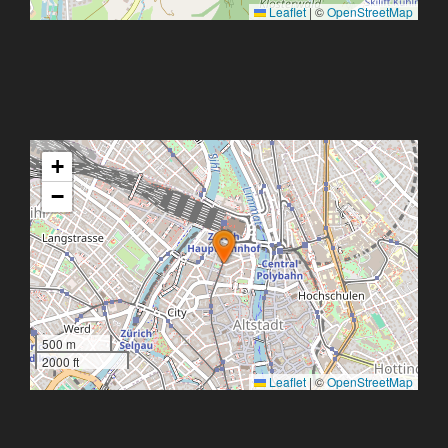
Leaflet
|
©
OpenStreetMap
+
−
500 m
2000 ft
Leaflet
|
©
OpenStreetMap