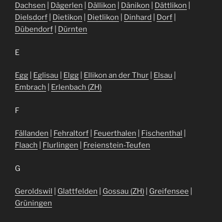
Dachsen
|
Dägerlen
|
Dällikon
|
Dänikon
|
Dättlikon
|
Dielsdorf
|
Dietikon
|
Dietlikon
|
Dinhard
|
Dorf
|
Dübendorf
|
Dürnten
E
Egg
|
Eglisau
|
Elgg
|
Ellikon an der Thur
|
Elsau
|
Embrach
|
Erlenbach (ZH)
F
Fällanden
|
Fehraltorf
|
Feuerthalen
|
Fischenthal
|
Flaach
|
Flurlingen
|
Freienstein-Teufen
G
Geroldswil
|
Glattfelden
|
Gossau (ZH)
|
Greifensee
|
Grüningen