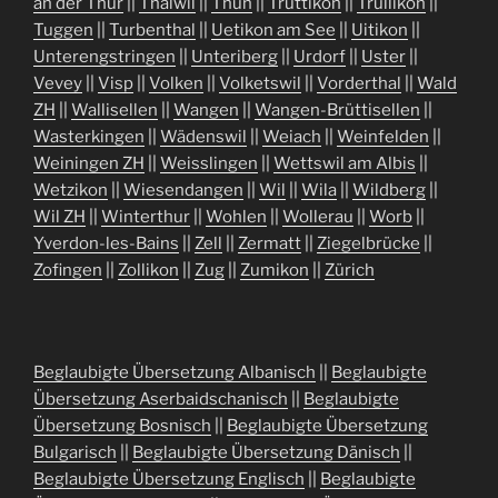
an der Thur
||
Thalwil
||
Thun
||
Truttikon
||
Trüllikon
||
Tuggen
||
Turbenthal
||
Uetikon am See
||
Uitikon
||
Unterengstringen
||
Unteriberg
||
Urdorf
||
Uster
||
Vevey
||
Visp
||
Volken
||
Volketswil
||
Vorderthal
||
Wald
ZH
||
Wallisellen
||
Wangen
||
Wangen-Brüttisellen
||
Wasterkingen
||
Wädenswil
||
Weiach
||
Weinfelden
||
Weiningen ZH
||
Weisslingen
||
Wettswil am Albis
||
Wetzikon
||
Wiesendangen
||
Wil
||
Wila
||
Wildberg
||
Wil ZH
||
Winterthur
||
Wohlen
||
Wollerau
||
Worb
||
Yverdon-les-Bains
||
Zell
||
Zermatt
||
Ziegelbrücke
||
Zofingen
||
Zollikon
||
Zug
||
Zumikon
||
Zürich
Beglaubigte Übersetzung Albanisch
||
Beglaubigte
Übersetzung Aserbaidschanisch
||
Beglaubigte
Übersetzung Bosnisch
||
Beglaubigte Übersetzung
Bulgarisch
||
Beglaubigte Übersetzung Dänisch
||
Beglaubigte Übersetzung Englisch
||
Beglaubigte