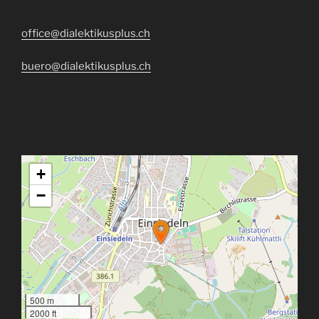
office@dialektikusplus.ch
buero@dialektikusplus.ch
+
−
500 m
2000 ft