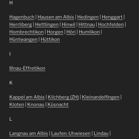
H
Hagenbuch
|
Hausen am Albis
|
Hedingen
|
Henggart
|
Herrliberg
|
Hettlingen
|
Hinwil
|
Hittnau
|
Hochfelden
|
Hombrechtikon
|
Horgen
|
Höri
|
Humlikon
|
Hüntwangen
|
Hüttikon
I
Illnau-Effretikon
K
Kappel am Albis
|
Kilchberg (ZH)
|
Kleinandelfingen
|
Kloten
|
Knonau
|
Küsnacht
L
Langnau am Albis
|
Laufen-Uhwiesen
|
Lindau
|