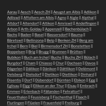
Aarau
||
Aesch
||
Aesch ZH
||
Aeugst am Albis
||
Adlikon
||
Adliswil
||
Affoltern am Albis
||
Agno
||
Aigle
||
Alpthal
||
Altdorf
||
Altendorf
||
Altikon
||
Amriswil
||
Andelfingen
||
Arbon
||
Arth-Goldau
||
Appenzell
||
Bachenbülach
||
Bachs
||
Baden
||
Basel
||
Bassersdorf
||
Bauma
||
Bäretswil
||
Bellinzona
||
Belp
||
Benken ZH
||
Berg am
Irchel
||
Bern
||
Biel
||
Birmensdorf ZH
||
Bonstetten
||
Boppelsen
||
Brig
||
Brugg
||
Brunnen
||
Brütten
||
Bubikon
||
Buch am Irchel
|
Buchs
||
Buchs ZH
||
Bülach
||
Burgdorf
||
Cham
||
Chiasso
||
Chur
||
Dachsen
||
Davos
||
Dägerlen
||
Dällikon
||
Dänikon
||
Dättlikon
||
Delémont
||
Delsberg
||
Dielsdorf
||
Dietikon
||
Dietlikon
||
Dinhard
||
Disentis
||
Dorf
||
Dübendorf
||
Dürnten
||
Ebikon
||
Egg
||
Eglisau
||
Elgg
||
Ellikon an der Thur
||
Elsau
||
Embrach
||
Emmen
||
Erlenbach
||
Fällanden
||
Fehraltorf
||
Feuerthalen
||
Feusisberg
||
Fischenthal
||
Flaach
||
Flurlingen
||
Flüelen
||
Frauenfeld
||
Freiburg
||