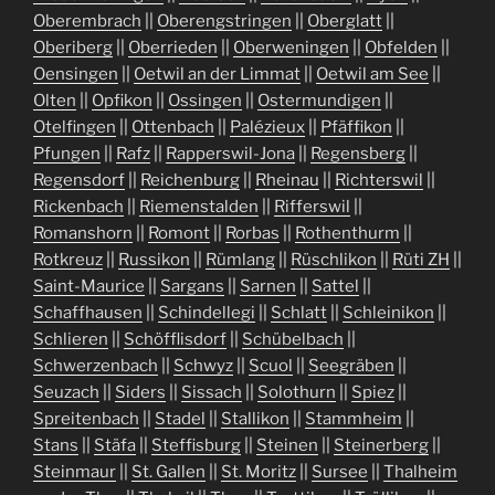
Oberembrach
||
Oberengstringen
||
Oberglatt
||
Oberiberg
||
Oberrieden
||
Oberweningen
||
Obfelden
||
Oensingen
||
Oetwil an der Limmat
||
Oetwil am See
||
Olten
||
Opfikon
||
Ossingen
||
Ostermundigen
||
Otelfingen
||
Ottenbach
||
Palézieux
||
Pfäffikon
||
Pfungen
||
Rafz
||
Rapperswil-Jona
||
Regensberg
||
Regensdorf
||
Reichenburg
||
Rheinau
||
Richterswil
||
Rickenbach
||
Riemenstalden
||
Rifferswil
||
Romanshorn
||
Romont
||
Rorbas
||
Rothenthurm
||
Rotkreuz
||
Russikon
||
Rümlang
||
Rüschlikon
||
Rüti ZH
||
Saint-Maurice
||
Sargans
||
Sarnen
||
Sattel
||
Schaffhausen
||
Schindellegi
||
Schlatt
||
Schleinikon
||
Schlieren
||
Schöfflisdorf
||
Schübelbach
||
Schwerzenbach
||
Schwyz
||
Scuol
||
Seegräben
||
Seuzach
||
Siders
||
Sissach
||
Solothurn
||
Spiez
||
Spreitenbach
||
Stadel
||
Stallikon
||
Stammheim
||
Stans
||
Stäfa
||
Steffisburg
||
Steinen
||
Steinerberg
||
Steinmaur
||
St. Gallen
||
St. Moritz
||
Sursee
||
Thalheim