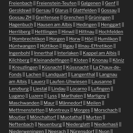
Freienbach
||
Freienstein-Teufen
||
Galgenen
||
Genf
||
Geroldswil
||
Gersau
||
Glarus
||
Glattfelden
||
Gossau
||
Gossau ZH
||
Greifensee
||
Grenchen
||
Grüningen
||
Hagenbuch
||
Hausen am Albis
||
Hedingen
||
Henggart
||
Herrliberg
||
Hettlingen
||
Hinwil
||
Hittnau
||
Hochfelden
||
Hombrechtikon
||
Horgen
||
Horw
||
Höri
||
Humlikon
||
Hüntwangen
||
Hüttikon
||
Illgau
||
Illnau-Effretikon
||
Ingenbohl
||
Innerthal
||
Interlaken
||
Kappel am Albis
||
Kilchberg
||
Kleinandelfingen
||
Kloten
||
Knonau
||
Köniz
||
Kreuzlingen
||
Küsnacht
||
Küssnacht
||
La Chaux-de-
Fonds
||
Lachen
||
Landquart
||
Langenthal
||
Langnau
am Albis
||
Lauerz
||
Laufen-Uhwiesen
||
Lausanne
||
Lenzburg
||
Liestal
||
Lindau
||
Locarno
||
Lufingen
||
Lugano
||
Luzern
||
Lyss
||
Marthalen
||
Martigny
||
Maschwanden
||
Maur
||
Männedorf
||
Meilen
||
Mettmenstetten
||
Montreux
||
Morges
||
Morschach
||
Moutier
||
Mönchaltorf
||
Muotathal
||
Murten
||
Neftenbach
||
Neuenburg
||
Niederglatt
||
Niederhasli
||
Niederweningen
||
Neerach
||
Nürensdorf
||
Nyon
||